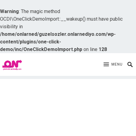
Warning
: The magic method
OCDI\OneClickDemoImport::__wakeup() must have public
visibility in
/home/onlarned/guzelsozler.onlarnediyo.com/wp-
content/plugins/one-click-
demo/inc/OneClickDemoImport.php
on line
128
MENU